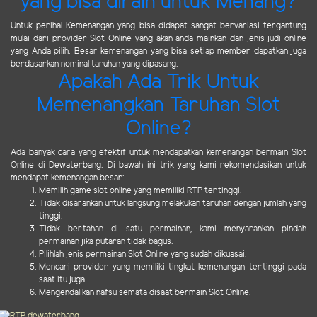
yang bisa diraih untuk Menang?
Untuk perihal Kemenangan yang bisa didapat sangat bervariasi tergantung
mulai dari provider Slot Online yang akan anda mainkan dan jenis judi online
yang Anda pilih. Besar kemenangan yang bisa setiap member dapatkan juga
berdasarkan nominal taruhan yang dipasang.
Apakah Ada Trik Untuk
Memenangkan Taruhan Slot
Online?
Ada banyak cara yang efektif untuk mendapatkan kemenangan bermain Slot
Online di Dewaterbang. Di bawah ini trik yang kami rekomendasikan untuk
mendapat kemenangan besar:
Memilih game slot online yang memiliki RTP tertinggi.
Tidak disarankan untuk langsung melakukan taruhan dengan jumlah yang
tinggi.
Tidak bertahan di satu permainan, kami menyarankan pindah
permainan jika putaran tidak bagus.
Pilihlah jenis permainan Slot Online yang sudah dikuasai.
Mencari provider yang memiliki tingkat kemenangan tertinggi pada
saat itu juga
Mengendalikan nafsu semata disaat bermain Slot Online.