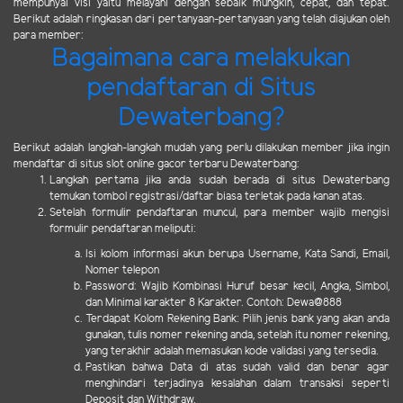
mempunyai visi yaitu melayani dengan sebaik mungkin, cepat, dan tepat.
Berikut adalah ringkasan dari pertanyaan-pertanyaan yang telah diajukan oleh
para member:
Bagaimana cara melakukan
pendaftaran di Situs
Dewaterbang?
Berikut adalah langkah-langkah mudah yang perlu dilakukan member jika ingin
mendaftar di situs slot online gacor terbaru Dewaterbang:
Langkah pertama jika anda sudah berada di situs Dewaterbang
temukan tombol registrasi/daftar biasa terletak pada kanan atas.
Setelah formulir pendaftaran muncul, para member wajib mengisi
formulir pendaftaran meliputi:
Isi kolom informasi akun berupa Username, Kata Sandi, Email,
Nomer telepon
Password: Wajib Kombinasi Huruf besar kecil, Angka, Simbol,
dan Minimal karakter 8 Karakter. Contoh: Dewa@888
Terdapat Kolom Rekening Bank: Pilih jenis bank yang akan anda
gunakan, tulis nomer rekening anda, setelah itu nomer rekening,
yang terakhir adalah memasukan kode validasi yang tersedia.
Pastikan bahwa Data di atas sudah valid dan benar agar
menghindari terjadinya kesalahan dalam transaksi seperti
Deposit dan Withdraw.