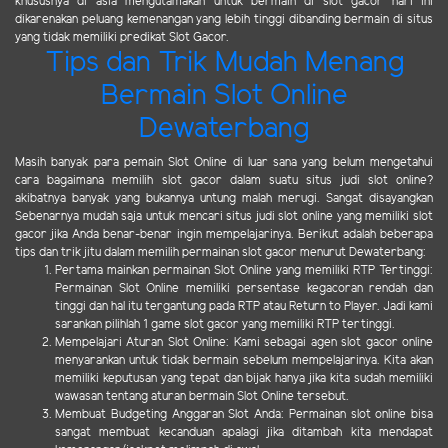
khususnya di asia mengutamakan untuk bermain di slot gacor hari ini
dikarenakan peluang kemenangan yang lebih tinggi dibanding bermain di situs
yang tidak memiliki predikat Slot Gacor.
Tips dan Trik Mudah Menang
Bermain Slot Online
Dewaterbang
Masih banyak para pemain Slot Online di luar sana yang belum mengetahui
cara bagaimana memilih slot gacor dalam suatu situs judi slot online?
akibatnya banyak yang bukannya untung malah merugi. Sangat disayangkan
Sebenarnya mudah saja untuk mencari situs judi slot online yang memiliki slot
gacor jika Anda benar-benar ingin mempelajarinya. Berikut adalah beberapa
tips dan trik jitu dalam memilih permainan slot gacor menurut Dewaterbang:
Pertama mainkan permainan Slot Online yang memiliki RTP Tertinggi:
Permainan Slot Online memiliki persentase kegacoran rendah dan
tinggi dan hal itu tergantung pada RTP atau Return to Player. Jadi kami
sarankan pilihlah 1 game slot gacor yang memiliki RTP tertinggi.
Mempelajari Aturan Slot Online: Kami sebagai agen slot gacor online
menyarankan untuk tidak bermain sebelum mempelajarinya. Kita akan
memiliki keputusan yang tepat dan bijak hanya jika kita sudah memiliki
wawasan tentang aturan bermain Slot Online tersebut.
Membuat Budgeting Anggaran Slot Anda: Permainan slot online bisa
sangat membuat kecanduan apalagi jika ditambah kita mendapat