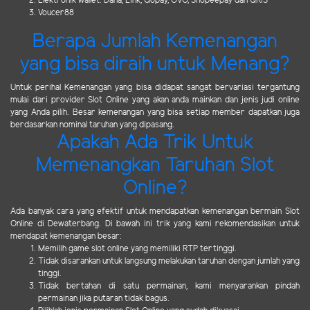
Elektronik wallet: Dana, Link, Gopay, OVO, Shopeepay dan QRIS
Voucer88
Berapa Jumlah Kemenangan
yang bisa diraih untuk Menang?
Untuk perihal Kemenangan yang bisa didapat sangat bervariasi tergantung
mulai dari provider Slot Online yang akan anda mainkan dan jenis judi online
yang Anda pilih. Besar kemenangan yang bisa setiap member dapatkan juga
berdasarkan nominal taruhan yang dipasang.
Apakah Ada Trik Untuk
Memenangkan Taruhan Slot
Online?
Ada banyak cara yang efektif untuk mendapatkan kemenangan bermain Slot
Online di Dewaterbang. Di bawah ini trik yang kami rekomendasikan untuk
mendapat kemenangan besar:
Memilih game slot online yang memiliki RTP tertinggi.
Tidak disarankan untuk langsung melakukan taruhan dengan jumlah yang
tinggi.
Tidak bertahan di satu permainan, kami menyarankan pindah
permainan jika putaran tidak bagus.