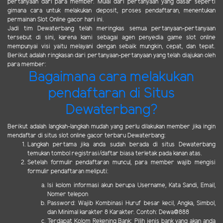
pertanyaan dari para member. Mulai dari pertanyaan yang dasar seperti
gimana cara untuk melakukan deposit, proses pendaftaran, menentukan
permainan Slot Online gacor hari ini.
Jadi tim Dewaterbang telah meringkas semua pertanyaan-pertanyaan
tersebut di sini, karena kami sebagai agen penyedia game slot online
mempunyai visi yaitu melayani dengan sebaik mungkin, cepat, dan tepat.
Berikut adalah ringkasan dari pertanyaan-pertanyaan yang telah diajukan oleh
para member:
Bagaimana cara melakukan
pendaftaran di Situs
Dewaterbang?
Berikut adalah langkah-langkah mudah yang perlu dilakukan member jika ingin
mendaftar di situs slot online gacor terbaru Dewaterbang:
Langkah pertama jika anda sudah berada di situs Dewaterbang
temukan tombol registrasi/daftar biasa terletak pada kanan atas.
Setelah formulir pendaftaran muncul, para member wajib mengisi
formulir pendaftaran meliputi:
Isi kolom informasi akun berupa Username, Kata Sandi, Email,
Nomer telepon
Password: Wajib Kombinasi Huruf besar kecil, Angka, Simbol,
dan Minimal karakter 8 Karakter. Contoh: Dewa@888
Terdapat Kolom Rekening Bank: Pilih jenis bank yang akan anda