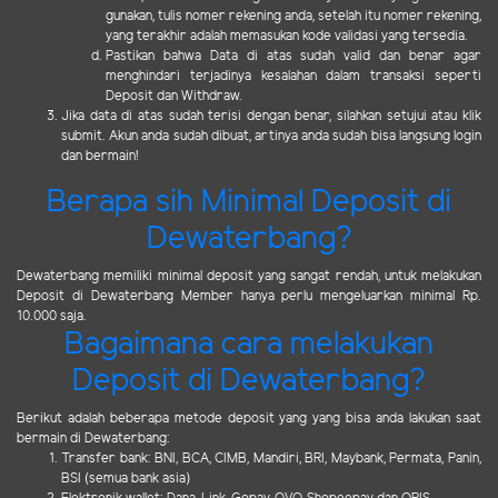
gunakan, tulis nomer rekening anda, setelah itu nomer rekening,
yang terakhir adalah memasukan kode validasi yang tersedia.
Pastikan bahwa Data di atas sudah valid dan benar agar
menghindari terjadinya kesalahan dalam transaksi seperti
Deposit dan Withdraw.
Jika data di atas sudah terisi dengan benar, silahkan setujui atau klik
submit. Akun anda sudah dibuat, artinya anda sudah bisa langsung login
dan bermain!
Berapa sih Minimal Deposit di
Dewaterbang?
Dewaterbang memiliki minimal deposit yang sangat rendah, untuk melakukan
Deposit di Dewaterbang Member hanya perlu mengeluarkan minimal Rp.
10.000 saja.
Bagaimana cara melakukan
Deposit di Dewaterbang?
Berikut adalah beberapa metode deposit yang yang bisa anda lakukan saat
bermain di Dewaterbang:
Transfer bank: BNI, BCA, CIMB, Mandiri, BRI, Maybank, Permata, Panin,
BSI (semua bank asia)