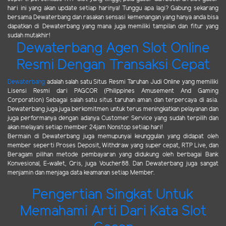
hari ini yang akan update setiap harinya! Tunggu apa lagi? Gabung sekarang
bersama Dewaterbang dan rasakan sensasi kemenangan yang hanya anda bisa
dapatkan di Dewaterbang yang mana juga memiliki tampilan dan fitur yang
sudah mutakhir!
Dewaterbang Agen Slot Online
Resmi Dengan Transaksi Cepat
Dewaterbang
adalah salah satu Situs Resmi Taruhan Judi Online yang memiliki
Lisensi Resmi dari PAGCOR (Philippines Amusement And Gaming
Corporation) Sebagai salah satu situs taruhan aman dan terpercaya di asia.
Dewaterbang juga juga berkomitmen untuk terus meningkatkan pelayanan dan
juga performanya dengan adanya Customer Service yang sudah terpilih dan
akan melayani setiap member 24jam Nonstop setiap hari!
Bermain di Dewaterbang juga memupunyai keunggulan yang didapat oleh
member seperti Proses Deposit, Withdraw yang super cepat, RTP Live, dan
Beragam pilihan metode pembayaran yang didukung oleh berbagai Bank
Konvesional, E-wallet, Qris, juga Voucher88. Dan Dewaterbang juga sangat
menjamin dan menjaga data keamanan setiap Member.
Pengertian Singkat Untuk
Memahami Arti Dari Kata Slot