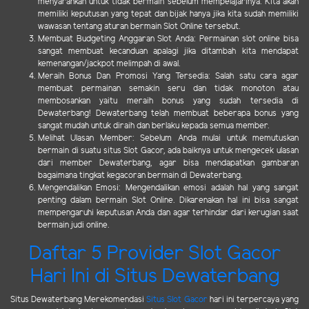
menyarankan untuk tidak bermain sebelum mempelajarinya. Kita akan
memiliki keputusan yang tepat dan bijak hanya jika kita sudah memiliki
wawasan tentang aturan bermain Slot Online tersebut.
Membuat Budgeting Anggaran Slot Anda: Permainan slot online bisa
sangat membuat kecanduan apalagi jika ditambah kita mendapat
kemenangan/jackpot melimpah di awal.
Meraih Bonus Dan Promosi Yang Tersedia: Salah satu cara agar
membuat permainan semakin seru dan tidak monoton atau
membosankan yaitu meraih bonus yang sudah tersedia di
Dewaterbang! Dewaterbang telah membuat beberapa bonus yang
sangat mudah untuk diraih dan berlaku kepada semua member.
Melihat Ulasan Member: Sebelum Anda mulai untuk memutuskan
bermain di suatu situs Slot Gacor, ada baiknya untuk mengecek ulasan
dari member Dewaterbang, agar bisa mendapatkan gambaran
bagaimana tingkat kegacoran bermain di Dewaterbang.
Mengendalikan Emosi: Mengendalikan emosi adalah hal yang sangat
penting dalam bermain Slot Online. Dikarenakan hal ini bisa sangat
mempengaruhi keputusan Anda dan agar terhindar dari kerugian saat
bermain judi online.
Daftar 5 Provider Slot Gacor
Hari Ini di Situs Dewaterbang
Situs Dewaterbang Merekomendasi
Situs Slot Gacor
hari ini terpercaya yang